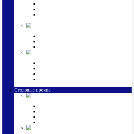
Наборы для крестин
Наборы 2 предмета с кружкой/поильником
Наборы 3 предмета с кружкой/поильником/
блюдцем
Императорский фарфор в серебре
Кофейные коллекции
Чайные коллекции
Серебряные сервизы и наборы
Иконы,
подарки и сувениры из серебра
Ручки из серебра и золота
Ионизаторы из серебра
Брелоки из серебра
Расчески, шкатулки, колокольчики, закладки,
визитницы и зажимы для денег из серебра
Столовые прочие
Столовые
приборы (мельхиор)
Наборы "Эгоист" (2,3,4 предмета)
Наборы из 6 предметов
Прочие предметы сервировки
Наборы из 24 предметов (6 персон)
Посуда
посеребренная и медная