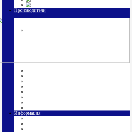
Часы из серебра, золото
Производители
OttoHutt
SOKOLOV
ЗАО "Красная Пресня"
ЗАО «Мстерский ювелир»
Италия ARGENESI
ОАО «Русские самоцветы»
ООО «КИТ»
ПАО «Павловский завод им. Кирова»
Фабрика "АргентА"
Информация
О нас
Гравировка
Доставка