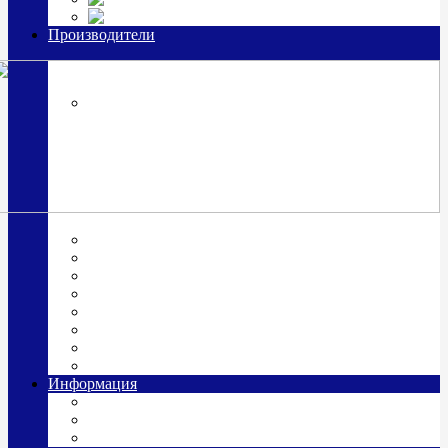
Часы из серебра, золото
Производители
OttoHutt
SOKOLOV
ЗАО "Красная Пресня"
ЗАО «Мстерский ювелир»
Италия ARGENESI
ОАО «Русские самоцветы»
ООО «КИТ»
ПАО «Павловский завод им. Кирова»
Фабрика "АргентА"
Информация
О нас
Гравировка
Доставка