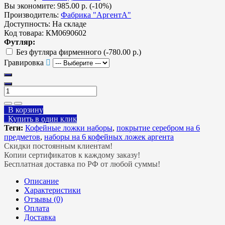
Вы экономите:
985.00 р. (-10%)
Производитель:
Фабрика "АргентА"
Доступность:
На складе
Код товара:
КМ0690602
Футляр:
Без футляра фирменного
(-780.00 р.)
Гравировка
В корзину
Купить в один клик
Теги:
Кофейные ложки наборы
,
покрытие серебром на 6
предметов
,
наборы на 6 кофейных ложек аргента
Скидки постоянным клиентам!
Копии сертификатов к каждому заказу!
Бесплатная доставка по РФ от любой суммы!
Описание
Характеристики
Отзывы (0)
Оплата
Доставка