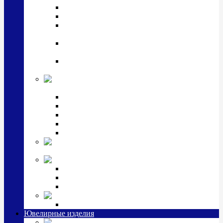
Подстаканники
Чайные наборы, вазы
Винные наборы и рюмки, стопки, стаканы и
фужеры
Кастрюли, сковородки, сотейники, тазы,
кувшины
Ситечки, молочники, солонки, турки,
масленки, банки для сыпучих
Детская
коллекция (мельхиор)
Детские кружки, бульонницы
Детские фоторамки
Наборы из 2 предметов
Наборы с кружкой, бульонницей
Наборы с тарелкой
Подарки и
сувениры посеребренные
Стекло Argenesi
INFINITY
GOCCIA
SINFONIA
Ювелирная косметика
Наборы для ухода за серебром
Ювелирные изделия
Заколки