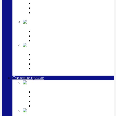
Наборы для крестин
Наборы 2 предмета с кружкой/поильником
Наборы 3 предмета с кружкой/поильником/
блюдцем
Императорский фарфор в серебре
Кофейные коллекции
Чайные коллекции
Серебряные сервизы и наборы
Иконы,
подарки и сувениры из серебра
Ручки из серебра и золота
Ионизаторы из серебра
Брелоки из серебра
Расчески, шкатулки, колокольчики, закладки,
визитницы и зажимы для денег из серебра
Столовые прочие
Столовые
приборы (мельхиор)
Наборы "Эгоист" (2,3,4 предмета)
Наборы из 6 предметов
Прочие предметы сервировки
Наборы из 24 предметов (6 персон)
Посуда
посеребренная и медная