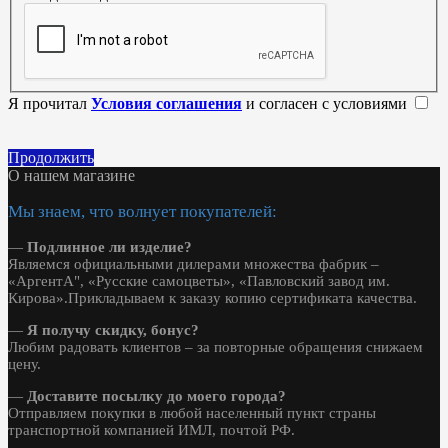
Я прочитал
Условия соглашения
и согласен с условиями
Продолжить
О нашем магазине
Мы знаем, что волнует покупателей:
—
Подлинное ли изделие?
Являемся официальными дилерами множества фабрик –
«АргентА", «Русские самоцветы», «Павловский завод им.
Кирова».Прикладываем к заказу копию сертификата качества.
—
Я получу скидку, бонус?
Любим радовать клиентов – за повторные обращения снижаем
цену.
—
Доставите посылку до моего города?
Отправляем покупки в любой населенный пункт страны
транспортной компанией ИМЛ, почтой РФ.