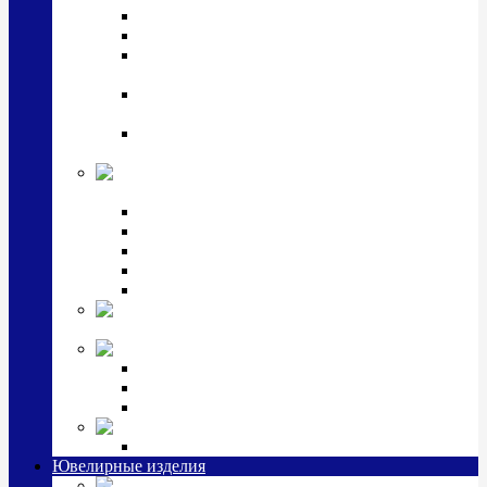
Подстаканники
Чайные наборы, вазы
Винные наборы и рюмки, стопки, стаканы и
фужеры
Кастрюли, сковородки, сотейники, тазы,
кувшины
Ситечки, молочники, солонки, турки,
масленки, банки для сыпучих
Детская
коллекция (мельхиор)
Детские кружки, бульонницы
Детские фоторамки
Наборы из 2 предметов
Наборы с кружкой, бульонницей
Наборы с тарелкой
Подарки и
сувениры посеребренные
Стекло Argenesi
INFINITY
GOCCIA
SINFONIA
Ювелирная косметика
Наборы для ухода за серебром
Ювелирные изделия
Заколки