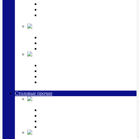
Наборы для крестин
Наборы 2 предмета с кружкой/поильником
Наборы 3 предмета с кружкой/поильником/
блюдцем
Императорский фарфор в серебре
Кофейные коллекции
Чайные коллекции
Серебряные сервизы и наборы
Иконы,
подарки и сувениры из серебра
Ручки из серебра и золота
Ионизаторы из серебра
Брелоки из серебра
Расчески, шкатулки, колокольчики, закладки,
визитницы и зажимы для денег из серебра
Столовые прочие
Столовые
приборы (мельхиор)
Наборы "Эгоист" (2,3,4 предмета)
Наборы из 6 предметов
Прочие предметы сервировки
Наборы из 24 предметов (6 персон)
Посуда
посеребренная и медная