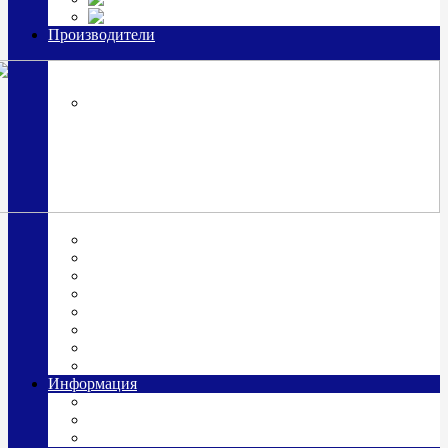
Часы из серебра, золото
Производители
OttoHutt
SOKOLOV
ЗАО "Красная Пресня"
ЗАО «Мстерский ювелир»
Италия ARGENESI
ОАО «Русские самоцветы»
ООО «КИТ»
ПАО «Павловский завод им. Кирова»
Фабрика "АргентА"
Информация
О нас
Гравировка
Доставка