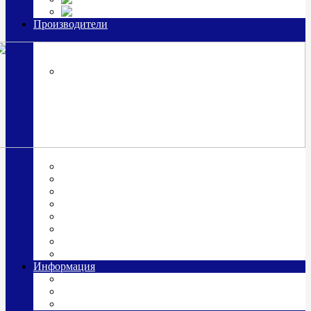
Часы из серебра, золото
Производители
OttoHutt
SOKOLOV
ЗАО "Красная Пресня"
ЗАО «Мстерский ювелир»
Италия ARGENESI
ОАО «Русские самоцветы»
ООО «КИТ»
ПАО «Павловский завод им. Кирова»
Фабрика "АргентА"
Информация
О нас
Гравировка
Доставка