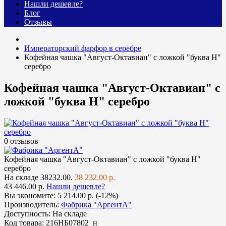
Нашли дешевле?
Блог
Отзывы
Императорский фарфор в серебре
Кофейная чашка "Август-Октавиан" с ложкой "буква Н"
серебро
Кофейная чашка "Август-Октавиан" с
ложкой "буква Н" серебро
0 отзывов
Кофейная чашка "Август-Октавиан" с ложкой "буква Н"
серебро
На складе
38232.00.
38 232.00 р.
43 446.00 р.
Нашли дешевле?
Вы экономите:
5 214.00 р. (-12%)
Производитель:
Фабрика "АргентА"
Доступность:
На складе
Код товара:
216НБ07802_н