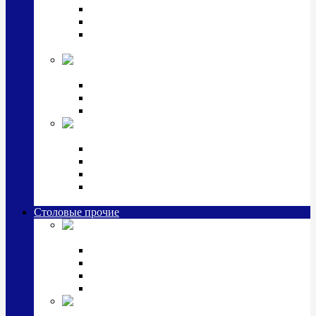
Наборы для крестин
Наборы 2 предмета с кружкой/поильником
Наборы 3 предмета с кружкой/поильником/
блюдцем
Императорский фарфор в серебре
Кофейные коллекции
Чайные коллекции
Серебряные сервизы и наборы
Иконы,
подарки и сувениры из серебра
Ручки из серебра и золота
Ионизаторы из серебра
Брелоки из серебра
Расчески, шкатулки, колокольчики, закладки,
визитницы и зажимы для денег из серебра
Столовые прочие
Столовые
приборы (мельхиор)
Наборы "Эгоист" (2,3,4 предмета)
Наборы из 6 предметов
Прочие предметы сервировки
Наборы из 24 предметов (6 персон)
Посуда
посеребренная и медная