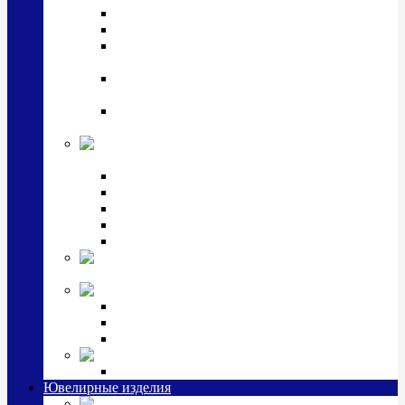
Подстаканники
Чайные наборы, вазы
Винные наборы и рюмки, стопки, стаканы и
фужеры
Кастрюли, сковородки, сотейники, тазы,
кувшины
Ситечки, молочники, солонки, турки,
масленки, банки для сыпучих
Детская
коллекция (мельхиор)
Детские кружки, бульонницы
Детские фоторамки
Наборы из 2 предметов
Наборы с кружкой, бульонницей
Наборы с тарелкой
Подарки и
сувениры посеребренные
Стекло Argenesi
INFINITY
GOCCIA
SINFONIA
Ювелирная косметика
Наборы для ухода за серебром
Ювелирные изделия
Заколки