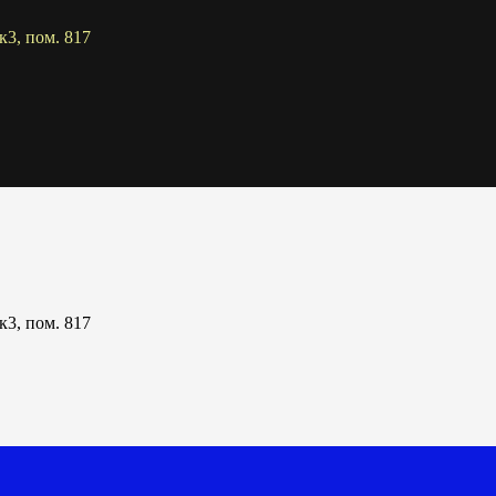
к3, пом. 817
к3, пом. 817