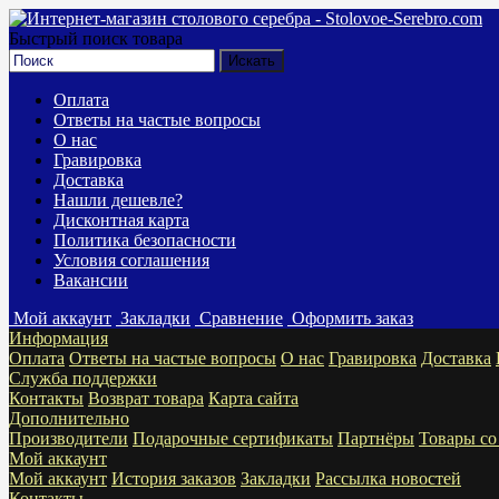
Быстрый поиск товара
Оплата
Ответы на частые вопросы
О нас
Гравировка
Доставка
Нашли дешевле?
Дисконтная карта
Политика безопасности
Условия соглашения
Вакансии
Мой аккаунт
Закладки
Сравнение
Оформить заказ
Информация
Оплата
Ответы на частые вопросы
О нас
Гравировка
Доставка
Служба поддержки
Контакты
Возврат товара
Карта сайта
Дополнительно
Производители
Подарочные сертификаты
Партнёры
Товары со
Мой аккаунт
Мой аккаунт
История заказов
Закладки
Рассылка новостей
Контакты