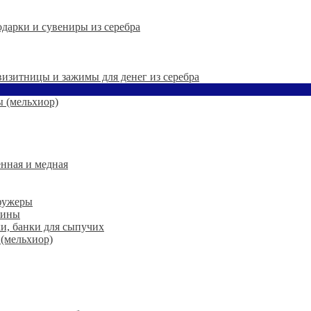
дарки и сувениры из серебра
 визитницы и зажимы для денег из серебра
 (мельхиор)
нная и медная
 фужеры
шины
ки, банки для сыпучих
 (мельхиор)