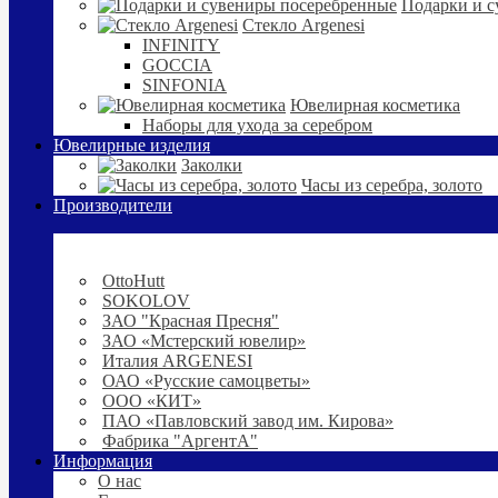
Подарки и с
Стекло Argenesi
INFINITY
GOCCIA
SINFONIA
Ювелирная косметика
Наборы для ухода за серебром
Ювелирные изделия
Заколки
Часы из серебра, золото
Производители
OttoHutt
SOKOLOV
ЗАО "Красная Пресня"
ЗАО «Мстерский ювелир»
Италия ARGENESI
ОАО «Русские самоцветы»
ООО «КИТ»
ПАО «Павловский завод им. Кирова»
Фабрика "АргентА"
Информация
О нас