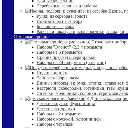
Чайные коллекции
Серебряные сервизы и наборы
Иконы, по
Ручки из серебра и золота
Ионизаторы из серебра
Брелоки из серебра
Расчески, шкатулки, колокольчики, закладки,
Столовые прочие
Столовые приборы
Наборы "Эгоист" (2,3,4 предмета)
Наборы из 6 предметов
Прочие предметы сервировки
Наборы из 24 предметов (6 персон)
Посуда посеребре
Подстаканники
Чайные наборы, вазы
Винные наборы и рюмки, стопки, стаканы и
Кастрюли, сковородки, сотейники, тазы, кув
Ситечки, молочники, солонки, турки, маслен
Детская коллекция
Детские кружки, бульонницы
Детские фоторамки
Наборы из 2 предметов
Наборы с кружкой, бульонницей
Наборы с тарелкой