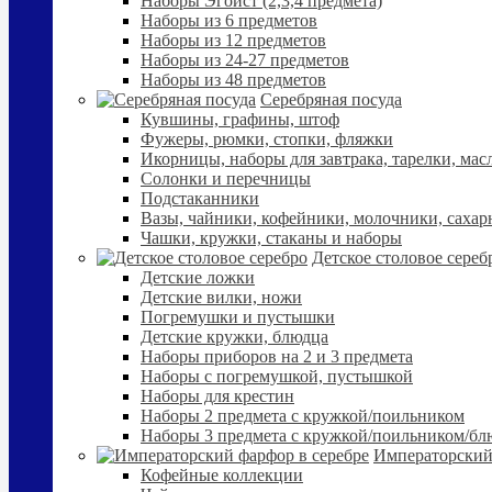
Наборы Эгоист (2,3,4 предмета)
Наборы из 6 предметов
Наборы из 12 предметов
Наборы из 24-27 предметов
Наборы из 48 предметов
Серебряная посуда
Кувшины, графины, штоф
Фужеры, рюмки, стопки, фляжки
Икорницы, наборы для завтрака, тарелки, мас
Солонки и перечницы
Подстаканники
Вазы, чайники, кофейники, молочники, сахар
Чашки, кружки, стаканы и наборы
Детское столовое сереб
Детские ложки
Детские вилки, ножи
Погремушки и пустышки
Детские кружки, блюдца
Наборы приборов на 2 и 3 предмета
Наборы с погремушкой, пустышкой
Наборы для крестин
Наборы 2 предмета с кружкой/поильником
Наборы 3 предмета с кружкой/поильником/б
Императорский
Кофейные коллекции