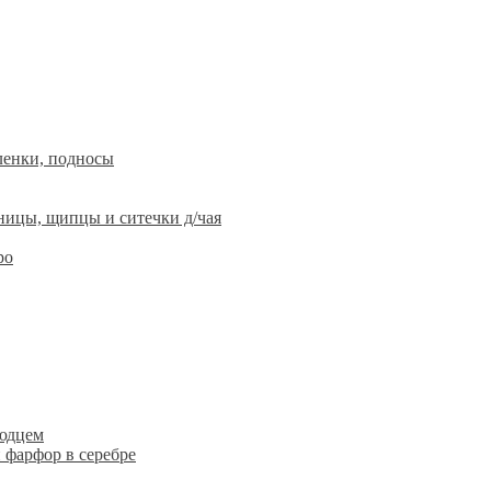
ленки, подносы
ницы, щипцы и ситечки д/чая
ро
людцем
 фарфор в серебре