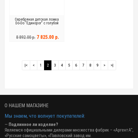
Серебряная детская ложка
Do-Do "Единорог" с голубой
эмалью
7 825.00 р.
8 892.00 р.
|<
<
1
2
3
4
5
6
7
8
9
>
>|
О НАШЕМ МАГАЗИНЕ
Мы знаем, что волнует покупателей:
—
Подлинное ли изделие?
Являемся официальными дилерами множества фабрик – «АргентА",
«Русские самоцветы», «Павловский завод им.