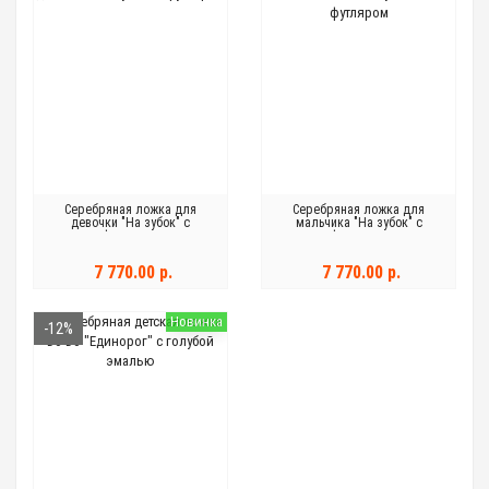
Серебряная ложка для
Серебряная ложка для
девочки "На зубок" с
мальчика "На зубок" с
футляром
футляром
7 770.00 р.
7 770.00 р.
Новинка
-12%