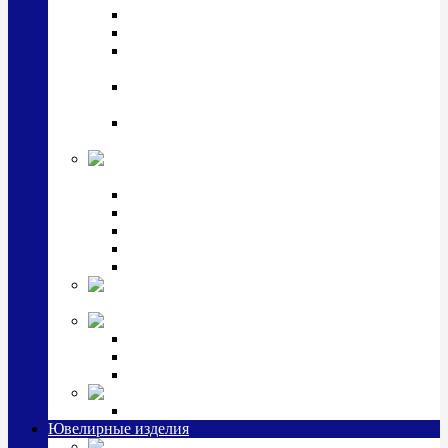
Подстаканники
Чайные наборы, вазы
Винные наборы и рюмки, стопки, стаканы и
фужеры
Кастрюли, сковородки, сотейники, тазы,
кувшины
Ситечки, молочники, солонки, турки,
масленки, банки для сыпучих
Детская
коллекция (мельхиор)
Детские кружки, бульонницы
Детские фоторамки
Наборы из 2 предметов
Наборы с кружкой, бульонницей
Наборы с тарелкой
Подарки и
сувениры посеребренные
Стекло Argenesi
INFINITY
GOCCIA
SINFONIA
Ювелирная косметика
Наборы для ухода за серебром
Ювелирные изделия
Заколки