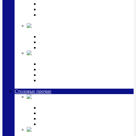
Наборы для крестин
Наборы 2 предмета с кружкой/поильником
Наборы 3 предмета с кружкой/поильником/
блюдцем
Императорский фарфор в серебре
Кофейные коллекции
Чайные коллекции
Серебряные сервизы и наборы
Иконы,
подарки и сувениры из серебра
Ручки из серебра и золота
Ионизаторы из серебра
Брелоки из серебра
Расчески, шкатулки, колокольчики, закладки,
визитницы и зажимы для денег из серебра
Столовые прочие
Столовые
приборы (мельхиор)
Наборы "Эгоист" (2,3,4 предмета)
Наборы из 6 предметов
Прочие предметы сервировки
Наборы из 24 предметов (6 персон)
Посуда
посеребренная и медная