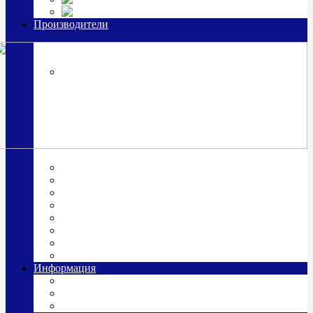
Часы из серебра, золото
Производители
OttoHutt
SOKOLOV
ЗАО "Красная Пресня"
ЗАО «Мстерский ювелир»
Италия ARGENESI
ОАО «Русские самоцветы»
ООО «КИТ»
ПАО «Павловский завод им. Кирова»
Фабрика "АргентА"
Информация
О нас
Гравировка
Доставка