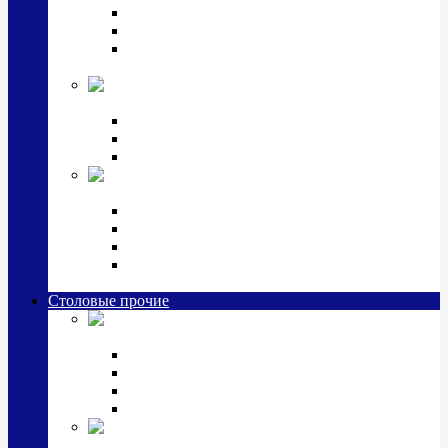
Наборы для крестин
Наборы 2 предмета с кружкой/поильником
Наборы 3 предмета с кружкой/поильником/
блюдцем
Императорский фарфор в серебре
Кофейные коллекции
Чайные коллекции
Серебряные сервизы и наборы
Иконы,
подарки и сувениры из серебра
Ручки из серебра и золота
Ионизаторы из серебра
Брелоки из серебра
Расчески, шкатулки, колокольчики, закладки,
визитницы и зажимы для денег из серебра
Столовые прочие
Столовые
приборы (мельхиор)
Наборы "Эгоист" (2,3,4 предмета)
Наборы из 6 предметов
Прочие предметы сервировки
Наборы из 24 предметов (6 персон)
Посуда
посеребренная и медная