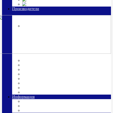
Часы из серебра, золото
Производители
OttoHutt
SOKOLOV
ЗАО "Красная Пресня"
ЗАО «Мстерский ювелир»
Италия ARGENESI
ОАО «Русские самоцветы»
ООО «КИТ»
ПАО «Павловский завод им. Кирова»
Фабрика "АргентА"
Информация
О нас
Гравировка
Доставка