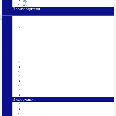
Часы из серебра, золото
Производители
OttoHutt
SOKOLOV
ЗАО "Красная Пресня"
ЗАО «Мстерский ювелир»
Италия ARGENESI
ОАО «Русские самоцветы»
ООО «КИТ»
ПАО «Павловский завод им. Кирова»
Фабрика "АргентА"
Информация
О нас
Гравировка
Доставка