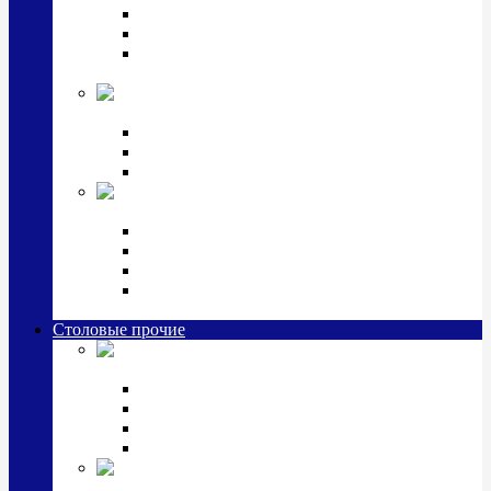
Наборы для крестин
Наборы 2 предмета с кружкой/поильником
Наборы 3 предмета с кружкой/поильником/
блюдцем
Императорский фарфор в серебре
Кофейные коллекции
Чайные коллекции
Серебряные сервизы и наборы
Иконы,
подарки и сувениры из серебра
Ручки из серебра и золота
Ионизаторы из серебра
Брелоки из серебра
Расчески, шкатулки, колокольчики, закладки,
визитницы и зажимы для денег из серебра
Столовые прочие
Столовые
приборы (мельхиор)
Наборы "Эгоист" (2,3,4 предмета)
Наборы из 6 предметов
Прочие предметы сервировки
Наборы из 24 предметов (6 персон)
Посуда
посеребренная и медная