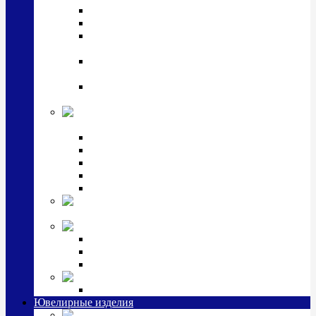
Подстаканники
Чайные наборы, вазы
Винные наборы и рюмки, стопки, стаканы и
фужеры
Кастрюли, сковородки, сотейники, тазы,
кувшины
Ситечки, молочники, солонки, турки,
масленки, банки для сыпучих
Детская
коллекция (мельхиор)
Детские кружки, бульонницы
Детские фоторамки
Наборы из 2 предметов
Наборы с кружкой, бульонницей
Наборы с тарелкой
Подарки и
сувениры посеребренные
Стекло Argenesi
INFINITY
GOCCIA
SINFONIA
Ювелирная косметика
Наборы для ухода за серебром
Ювелирные изделия
Заколки