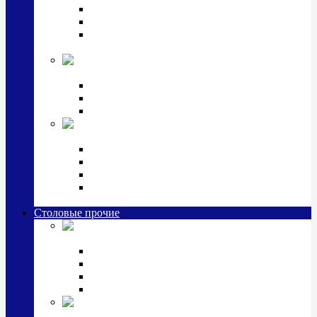
Наборы для крестин
Наборы 2 предмета с кружкой/поильником
Наборы 3 предмета с кружкой/поильником/
блюдцем
Императорский фарфор в серебре
Кофейные коллекции
Чайные коллекции
Серебряные сервизы и наборы
Иконы,
подарки и сувениры из серебра
Ручки из серебра и золота
Ионизаторы из серебра
Брелоки из серебра
Расчески, шкатулки, колокольчики, закладки,
визитницы и зажимы для денег из серебра
Столовые прочие
Столовые
приборы (мельхиор)
Наборы "Эгоист" (2,3,4 предмета)
Наборы из 6 предметов
Прочие предметы сервировки
Наборы из 24 предметов (6 персон)
Посуда
посеребренная и медная