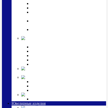
Подстаканники
Чайные наборы, вазы
Винные наборы и рюмки, стопки, стаканы и
фужеры
Кастрюли, сковородки, сотейники, тазы,
кувшины
Ситечки, молочники, солонки, турки,
масленки, банки для сыпучих
Детская
коллекция (мельхиор)
Детские кружки, бульонницы
Детские фоторамки
Наборы из 2 предметов
Наборы с кружкой, бульонницей
Наборы с тарелкой
Подарки и
сувениры посеребренные
Стекло Argenesi
INFINITY
GOCCIA
SINFONIA
Ювелирная косметика
Наборы для ухода за серебром
Ювелирные изделия
Заколки