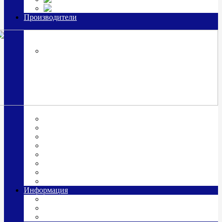
Часы из серебра, золото
Производители
OttoHutt
SOKOLOV
ЗАО "Красная Пресня"
ЗАО «Мстерский ювелир»
Италия ARGENESI
ОАО «Русские самоцветы»
ООО «КИТ»
ПАО «Павловский завод им. Кирова»
Фабрика "АргентА"
Информация
О нас
Гравировка
Доставка