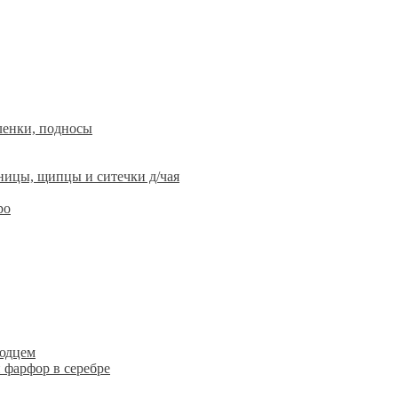
ленки, подносы
ницы, щипцы и ситечки д/чая
ро
людцем
 фарфор в серебре