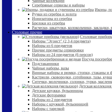
Чайные коллекции
Серебряные сервизы и наборы
Иконы, по
Ручки из серебра и золота
Ионизаторы из серебра
Брелоки из серебра
Расчески, шкатулки, колокольчики, закладки,
Столовые прочие
Столовые приборы
Наборы "Эгоист" (2,3,4 предмета)
Наборы из 6 предметов
Прочие предметы сервировки
Наборы из 24 предметов (6 персон)
Посуда посеребре
Подстаканники
Чайные наборы, вазы
Винные наборы и рюмки, стопки, стаканы и
Кастрюли, сковородки, сотейники, тазы, кув
Ситечки, молочники, солонки, турки, маслен
Детская коллекция
Детские кружки, бульонницы
Детские фоторамки
Наборы из 2 предметов
Наборы с кружкой, бульонницей
Наборы с тарелкой