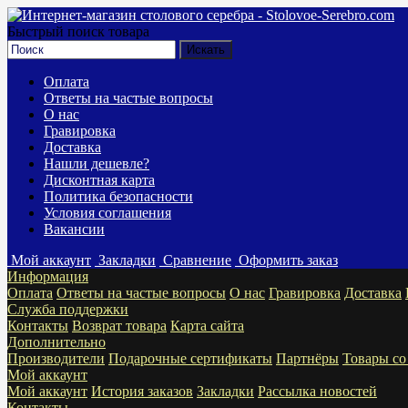
Быстрый поиск товара
Оплата
Ответы на частые вопросы
О нас
Гравировка
Доставка
Нашли дешевле?
Дисконтная карта
Политика безопасности
Условия соглашения
Вакансии
Мой аккаунт
Закладки
Сравнение
Оформить заказ
Информация
Оплата
Ответы на частые вопросы
О нас
Гравировка
Доставка
Служба поддержки
Контакты
Возврат товара
Карта сайта
Дополнительно
Производители
Подарочные сертификаты
Партнёры
Товары со
Мой аккаунт
Мой аккаунт
История заказов
Закладки
Рассылка новостей
Контакты