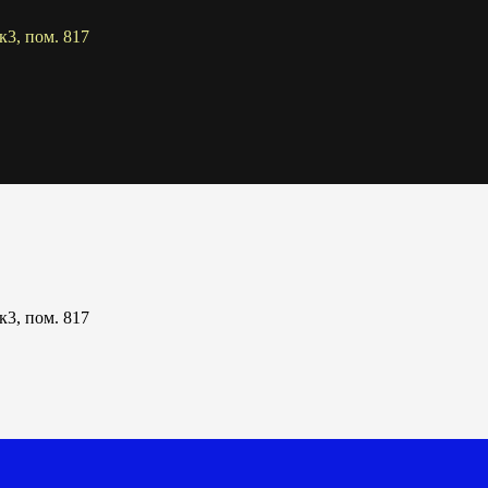
к3, пом. 817
к3, пом. 817