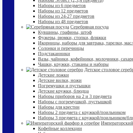
Наборы Эгоист (2,3,4 предмета)
Наборы из 6 предметов
Наборы из 12 предметов
Наборы из 24-27 предметов
Наборы из 48 предметов
Серебряная посуда
Кувшины, графины, штоф
Фужеры, рюмки, стопки, фляжки
Икорницы, наборы для завтрака, тарелки, мас
Солонки и перечницы
Подстаканники
Вазы, чайники, кофейники, молочники, сахар
Чашки, кружки, стаканы и наборы
Детское столовое сереб
Детские ложки
Детские вилки, ножи
Погремушки и пустышки
Детские кружки, блюдца
Наборы приборов на 2 и 3 предмета
Наборы с погремушкой, пустышкой
Наборы для крестин
Наборы 2 предмета с кружкой/поильником
Наборы 3 предмета с кружкой/поильником/б
Императорский
Кофейные коллекции