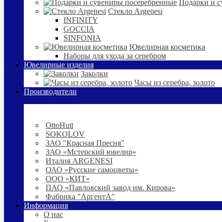
Подарки и с
Стекло Argenesi
INFINITY
GOCCIA
SINFONIA
Ювелирная косметика
Наборы для ухода за серебром
Ювелирные изделия
Заколки
Часы из серебра, золото
Производители
OttoHutt
SOKOLOV
ЗАО "Красная Пресня"
ЗАО «Мстерский ювелир»
Италия ARGENESI
ОАО «Русские самоцветы»
ООО «КИТ»
ПАО «Павловский завод им. Кирова»
Фабрика "АргентА"
Информация
О нас