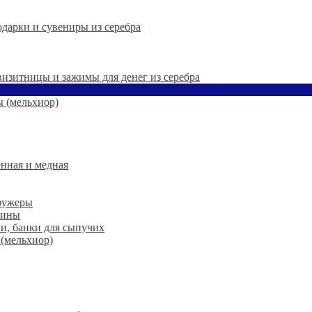
дарки и сувениры из серебра
 визитницы и зажимы для денег из серебра
 (мельхиор)
нная и медная
 фужеры
шины
ки, банки для сыпучих
 (мельхиор)