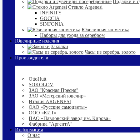
Подарки и с
Стекло Argenesi
INFINITY
GOCCIA
SINFONIA
Ювелирная косметика
Наборы для ухода за серебром
Ювелирные изделия
Заколки
Часы из серебра, золото
Производители
OttoHutt
SOKOLOV
ЗАО "Красная Пресня"
ЗАО «Мстерский ювелир»
Италия ARGENESI
ОАО «Русские самоцветы»
ООО «КИТ»
ПАО «Павловский завод им. Кирова»
Фабрика "АргентА"
Информация
О нас