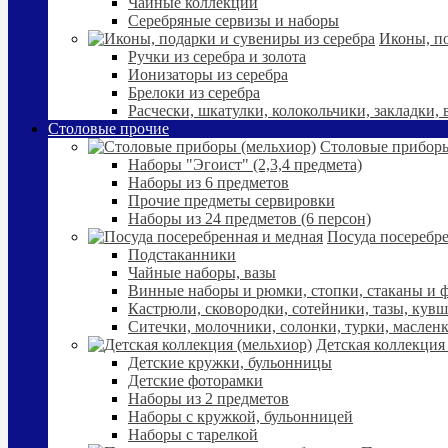
Чайные коллекции
Серебряные сервизы и наборы
Иконы, по
Ручки из серебра и золота
Ионизаторы из серебра
Брелоки из серебра
Расчески, шкатулки, колокольчики, закладки,
Столовые прочие
Столовые приборы
Наборы "Эгоист" (2,3,4 предмета)
Наборы из 6 предметов
Прочие предметы сервировки
Наборы из 24 предметов (6 персон)
Посуда посеребре
Подстаканники
Чайные наборы, вазы
Винные наборы и рюмки, стопки, стаканы и
Кастрюли, сковородки, сотейники, тазы, кув
Ситечки, молочники, солонки, турки, маслен
Детская коллекция
Детские кружки, бульонницы
Детские фоторамки
Наборы из 2 предметов
Наборы с кружкой, бульонницей
Наборы с тарелкой