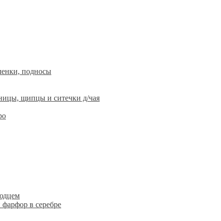
ленки, подносы
ницы, щипцы и ситечки д/чая
ро
людцем
 фарфор в серебре