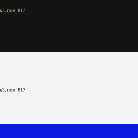
к3, пом. 817
к3, пом. 817