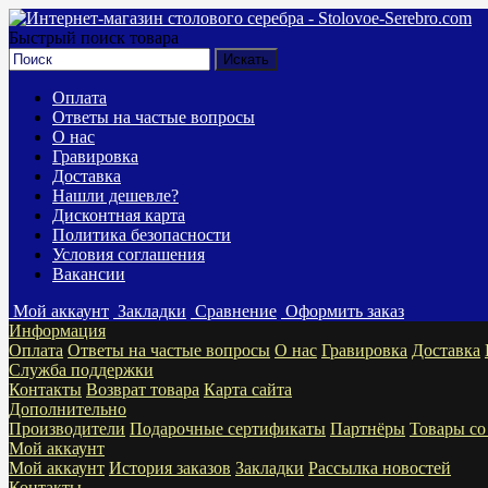
Быстрый поиск товара
Оплата
Ответы на частые вопросы
О нас
Гравировка
Доставка
Нашли дешевле?
Дисконтная карта
Политика безопасности
Условия соглашения
Вакансии
Мой аккаунт
Закладки
Сравнение
Оформить заказ
Информация
Оплата
Ответы на частые вопросы
О нас
Гравировка
Доставка
Служба поддержки
Контакты
Возврат товара
Карта сайта
Дополнительно
Производители
Подарочные сертификаты
Партнёры
Товары со
Мой аккаунт
Мой аккаунт
История заказов
Закладки
Рассылка новостей
Контакты