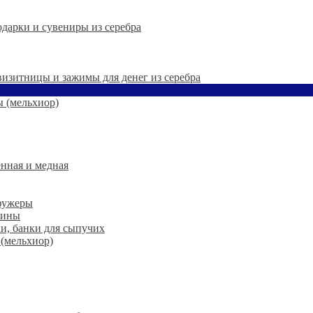
дарки и сувениры из серебра
 визитницы и зажимы для денег из серебра
 (мельхиор)
нная и медная
 фужеры
шины
ки, банки для сыпучих
 (мельхиор)