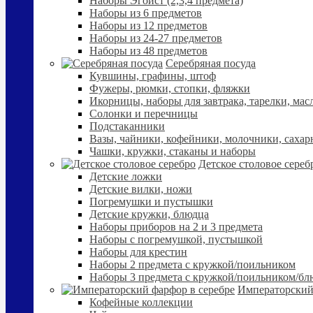
Наборы Эгоист (2,3,4 предмета)
Наборы из 6 предметов
Наборы из 12 предметов
Наборы из 24-27 предметов
Наборы из 48 предметов
Серебряная посуда
Кувшины, графины, штоф
Фужеры, рюмки, стопки, фляжки
Икорницы, наборы для завтрака, тарелки, мас
Солонки и перечницы
Подстаканники
Вазы, чайники, кофейники, молочники, сахар
Чашки, кружки, стаканы и наборы
Детское столовое сереб
Детские ложки
Детские вилки, ножи
Погремушки и пустышки
Детские кружки, блюдца
Наборы приборов на 2 и 3 предмета
Наборы с погремушкой, пустышкой
Наборы для крестин
Наборы 2 предмета с кружкой/поильником
Наборы 3 предмета с кружкой/поильником/б
Императорский
Кофейные коллекции