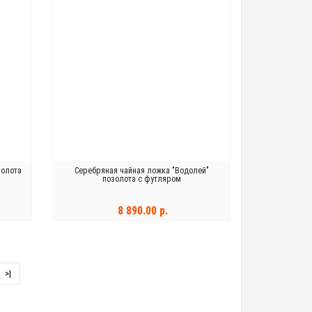
золота
Серебряная чайная ложка "Водолей"
позолота с футляром
8 890.00 р.
В КОРЗИНУ
>|