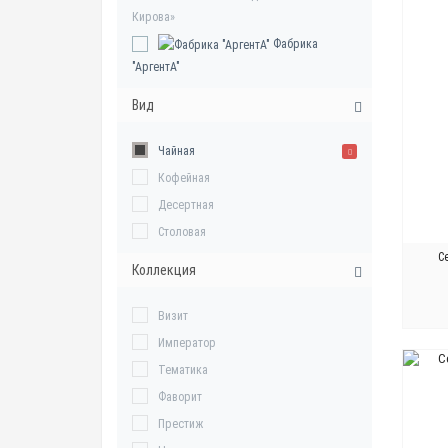
Кирова»
Фабрика
"АргентА"
Вид
Чайная
Кофейная
Десертная
Столовая
С
Коллекция
Визит
Император
Тематика
Фаворит
Престиж