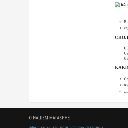
Вы
сд
СКОЛ
Ср
Са
Са
КАКИ
Са
Ку
До
О НАШЕМ МАГАЗИНЕ
Мы знаем, что волнует покупателей: