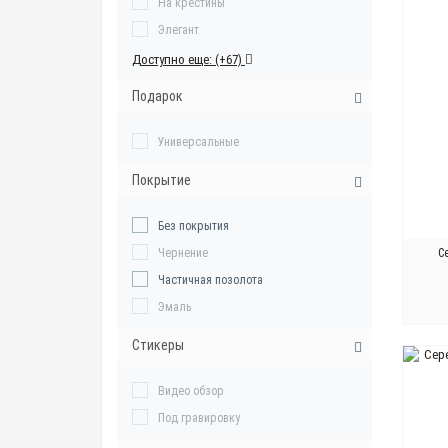
На крестины
Элегант
Доступно еще: (+67)
Подарок
Универсальные
Покрытие
Без покрытия
С
Чернение
Частичная позолота
Эмаль
Стикеры
Видео обзор
Под гравировку