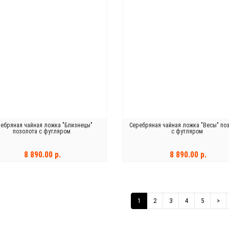
ебряная чайная ложка "Близнецы"
Серебряная чайная ложка "Весы" по
позолота с футляром
с футляром
8 890.00 р.
8 890.00 р.
В КОРЗИНУ
В КОРЗИНУ
1
2
3
4
5
>