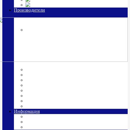
Часы из серебра, золото
Производители
OttoHutt
SOKOLOV
ЗАО "Красная Пресня"
ЗАО «Мстерский ювелир»
Италия ARGENESI
ОАО «Русские самоцветы»
ООО «КИТ»
ПАО «Павловский завод им. Кирова»
Фабрика "АргентА"
Информация
О нас
Гравировка
Доставка