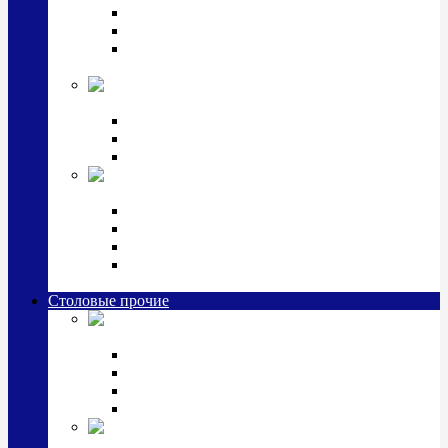
Наборы для крестин
Наборы 2 предмета с кружкой/поильником
Наборы 3 предмета с кружкой/поильником/
блюдцем
Императорский фарфор в серебре
Кофейные коллекции
Чайные коллекции
Серебряные сервизы и наборы
Иконы,
подарки и сувениры из серебра
Ручки из серебра и золота
Ионизаторы из серебра
Брелоки из серебра
Расчески, шкатулки, колокольчики, закладки,
визитницы и зажимы для денег из серебра
Столовые прочие
Столовые
приборы (мельхиор)
Наборы "Эгоист" (2,3,4 предмета)
Наборы из 6 предметов
Прочие предметы сервировки
Наборы из 24 предметов (6 персон)
Посуда
посеребренная и медная