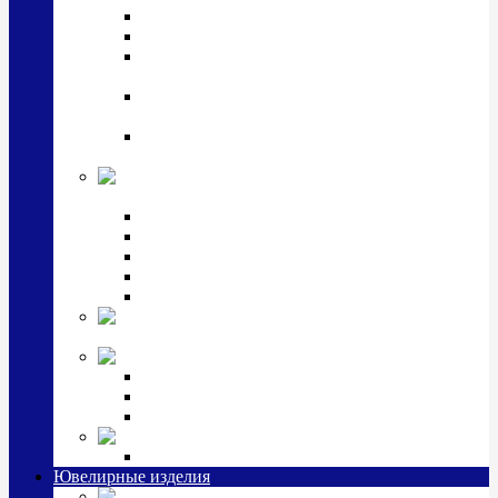
Подстаканники
Чайные наборы, вазы
Винные наборы и рюмки, стопки, стаканы и
фужеры
Кастрюли, сковородки, сотейники, тазы,
кувшины
Ситечки, молочники, солонки, турки,
масленки, банки для сыпучих
Детская
коллекция (мельхиор)
Детские кружки, бульонницы
Детские фоторамки
Наборы из 2 предметов
Наборы с кружкой, бульонницей
Наборы с тарелкой
Подарки и
сувениры посеребренные
Стекло Argenesi
INFINITY
GOCCIA
SINFONIA
Ювелирная косметика
Наборы для ухода за серебром
Ювелирные изделия
Заколки